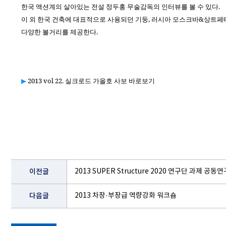
.
한국
액션계의
살아있는
전설
정두홍
무술감독의
인터뷰를
볼
수
있다
,
&
이
외
한국
건축에
대표적으로
사용되던
기둥
러시아
모스크바
상트페
.
다양한
볼거리를
제공한다
▶
2013 vol 22. 실크로드 가을호 사보 바로보기
이전글
2013 SUPER Structure 2020 연구단 과제 공
다음글
2013 차장·부장급 역량강화 워크숍