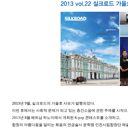
2013
9
,
.
년
월
실크로드의
가을호
사보가
발행되었다
이번
호에서는
사회적
문제가
되고
있는
층간소음에
관한
주제를
시작으
8
2013
년
월
베트남
하노이에서
개최된
K-pop
콘테스트를 소개하고
,
합창의
아름다움을
알리는
화음의
연금술사
윤학원
인천시립합창단
예