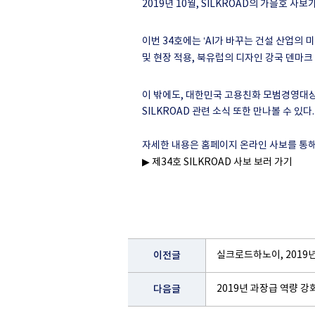
2019
년
10
월
, SILKROAD
의 가을호 사보
이번
34
호에는
‘AI
가 바꾸는 건설 산업의 
및 현장 적용
,
북유럽의 디자인
강국 덴마크
이 밖에도
,
대한민국 고용친화 모범경영대
SILKROAD
관련 소식 또한 만나볼 수 있다
.
자세한 내용은 홈페이지 온라인 사보를 통
▶
제34
호 SILKROAD
사보
보러
가기
이전글
실크로드하노이, 2019
다음글
2019년 과장급 역량 강