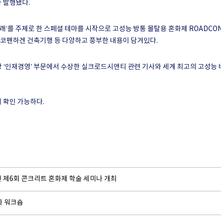
가 발행됐다
.
미래
’
를 주제로 한 스페셜 테마를 시작으로 고성능 방통
몰탈용 혼화제
ROADCO
 코펜하겐 건축기행 등 다양하고 풍부한 내용이 담겨있다
.
상
‘
인재경영
’
부문에서 수상한 실크로드시앤티 관련 기사와 세계 최고의 고성능
해 확인 가능하다
.
년 제6회 콘크리트 혼화제 학술 세미나 개최
화 워크숍