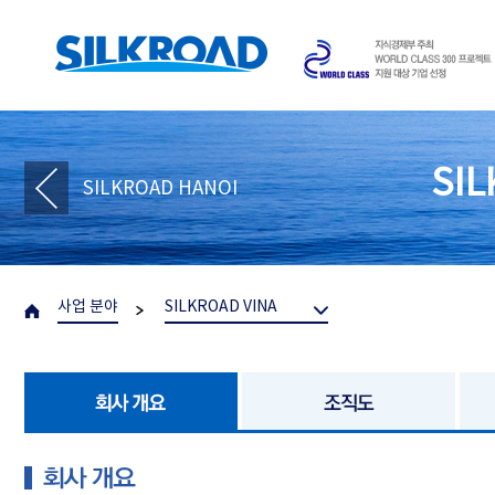
SIL
SILKROAD HANOI
사업 분야
SILKROAD VINA