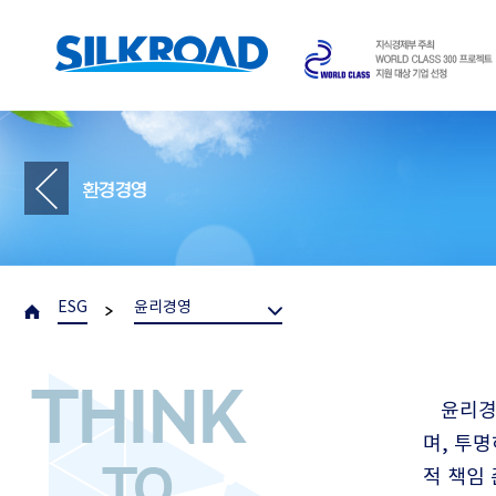
ESG
윤리경영
윤리경
며, 투
적 책임