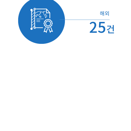
해외
25
건