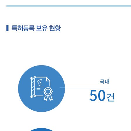
국내
50
건